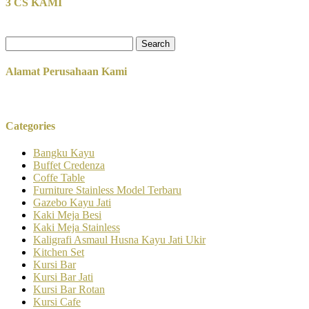
3 CS KAMI
Search
for:
Alamat Perusahaan Kami
Categories
Bangku Kayu
Buffet Credenza
Coffe Table
Furniture Stainless Model Terbaru
Gazebo Kayu Jati
Kaki Meja Besi
Kaki Meja Stainless
Kaligrafi Asmaul Husna Kayu Jati Ukir
Kitchen Set
Kursi Bar
Kursi Bar Jati
Kursi Bar Rotan
Kursi Cafe