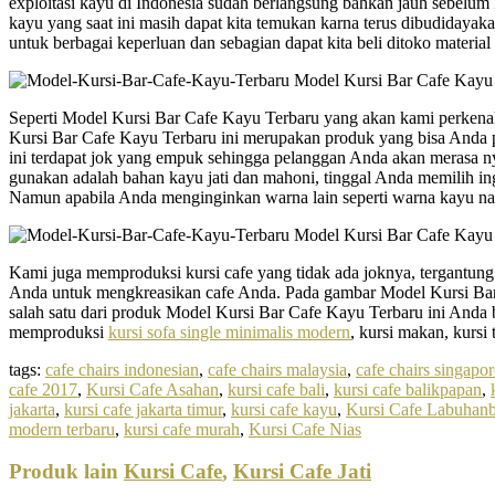
exploitasi kayu di Indonesia sudah berlangsung bahkan jauh sebelu
kayu yang saat ini masih dapat kita temukan karna terus dibudidayaka
untuk berbagai keperluan dan sebagian dapat kita beli ditoko materia
Seperti Model Kursi Bar Cafe Kayu Terbaru yang akan kami perkenalk
Kursi Bar Cafe Kayu Terbaru ini merupakan produk yang bisa Anda pi
ini terdapat jok yang empuk sehingga pelanggan Anda akan merasa
gunakan adalah bahan kayu jati dan mahoni, tinggal Anda memilih in
Namun apabila Anda menginginkan warna lain seperti warna kayu nat
Kami juga memproduksi kursi cafe yang tidak ada joknya, tergantun
Anda untuk mengkreasikan cafe Anda. Pada gambar Model Kursi Bar 
salah satu dari produk Model Kursi Bar Cafe Kayu Terbaru ini Anda
memproduksi
kursi sofa single minimalis modern
, kursi makan, kursi 
tags:
cafe chairs indonesian
,
cafe chairs malaysia
,
cafe chairs singapor
cafe 2017
,
Kursi Cafe Asahan
,
kursi cafe bali
,
kursi cafe balikpapan
,
jakarta
,
kursi cafe jakarta timur
,
kursi cafe kayu
,
Kursi Cafe Labuhanb
modern terbaru
,
kursi cafe murah
,
Kursi Cafe Nias
Produk lain
Kursi Cafe
,
Kursi Cafe Jati