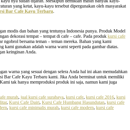
a kayu nya sudah dijarah. Meskipun demikian masih banyak kayu-
eraturan yang ketat, kayu-kayu tersebut dipergunakan oleh masyarakat
si Bar Cafe Kayu Terbaru
.
dengan modis dan bahan yang tentunya Indonesia punya. Produk Model
gan dekorasi tempat – tempat di cafe – cafe. Pada produk
kursi cafe
ar ngobrol bersama teman – teman mereka. Bahan yang kami
ng kami gunakan adalah warna warni seperti pada gambar diatas.
gan keinginan Anda.
engan warna yang sesuai dengan selera Anda hal ini akan memudahkan
i Bar Cafe Kayu Terbaru kami. Jika Anda berminat untuk memiliki
. Kami tak hanya memproduksi produk ini saja, namun kami juga
 cafe murah
,
jual kursi cafe surabaya
,
kursi cafe
,
kursi cafe 2016
,
kursi
litar
,
Kursi Cafe Dairi
,
Kursi Cafe Humbang Hasundutan
,
kursi cafe
dern
,
kursi cafe minimalis murah
,
kursi cafe modern
,
kursi cafe