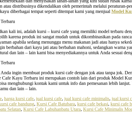
m kemerdekaan dan menyisakan lahan-lahan yang kini sudah rusak karn
n atau distribusinya dikendalikan oleh pemerintah melalui peraturan-p
l kayu diberbagai tempat seperti ditempat kami yang menjual
Model Kur
an kali ini, adalah kursi – kursi cafe yang memiliki model terbaru 
lih karena produk ini sangat mudah untuk dikombinasikan pada rancan
 nyaman apabila sedang menunggu menu makanan jadi atau hanya seked
gin berbahan dari kayu jati atau berbahan mahoni, sedangkan warna ya
ural dan lain – lain kami bisa menyediakannya untuk Anda sesuai den
g Anda ingin membuat produk kursi cafe dengan jok atau tanpa jok. D
Cafe Kayu Terbaru ini merupakan contoh lain dari produk Model Kurs
 bisa menghubungi kontak kami untuk info dan pemesanan lebih lanjut
tamu dan lain – lain.
e
,
harga kursi cafe
,
jual kursi cafe
,
jual kursi cafe minimalis
,
jual kursi
kursi cafe bandung
,
Kursi Cafe Batubara
,
kursi cafe bekasi
,
kursi cafe b
atu Selatan
,
Kursi Cafe Labuhanbatu Utara
,
Kursi Cafe Minimalis Mo