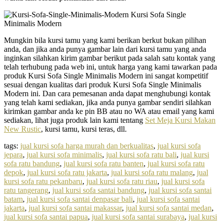
Mungkin bila kursi tamu yang kami berikan berkut bukan pilihan
anda, dan jika anda punya gambar lain dari kursi tamu yang anda
inginkan silahkan kirim gambar berikut pada salah satu kontak yang
telah terhubung pada web ini, untuk harga yang kami tawarkan pada
produk Kursi Sofa Single Minimalis Modern ini sangat kompetitif
sesuai dengan kualitas dari produk Kursi Sofa Single Minimalis
Modern ini. Dan cara pemesanan anda dapat menghubungi kontak
yang telah kami sediakan, jika anda punya gambar sendiri silahkan
kirimkan gambar anda ke pin BB atau no WA atau email yang kami
sediakan, lihat juga produk lain kami tentang
Set Meja Kursi Makan
New Rustic
, kursi tamu, kursi teras, dll.
tags:
jual kursi sofa harga murah dan berkualitas
,
jual kursi sofa
jepara
,
jual kursi sofa minimalis
,
jual kursi sofa ratu bali
,
jual kursi
sofa ratu bandung
,
jual kursi sofa ratu banten
,
jual kursi sofa ratu
depok
,
jual kursi sofa ratu jakarta
,
jual kursi sofa ratu malang
,
jual
kursi sofa ratu pekanbaru
,
jual kursi sofa ratu riau
,
jual kursi sofa
ratu tangerang
,
jual kursi sofa santai bandung
,
jual kursi sofa santai
batam
,
jual kursi sofa santai denpasar bali
,
jual kursi sofa santai
jakarta
,
jual kursi sofa santai makassar
,
jual kursi sofa santai medan
,
jual kursi sofa santai papua
,
jual kursi sofa santai surabaya
,
jual kursi