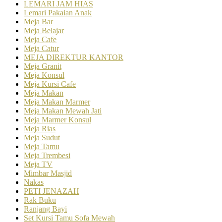
LEMARI JAM HIAS
Lemari Pakaian Anak
Meja Bar
Meja Belajar
Meja Cafe
Meja Catur
MEJA DIREKTUR KANTOR
Meja Granit
Meja Konsul
Meja Kursi Cafe
Meja Makan
Meja Makan Marmer
Meja Makan Mewah Jati
Meja Marmer Konsul
Meja Rias
Meja Sudut
Meja Tamu
Meja Trembesi
Meja TV
Mimbar Masjid
Nakas
PETI JENAZAH
Rak Buku
Ranjang Bayi
Set Kursi Tamu Sofa Mewah