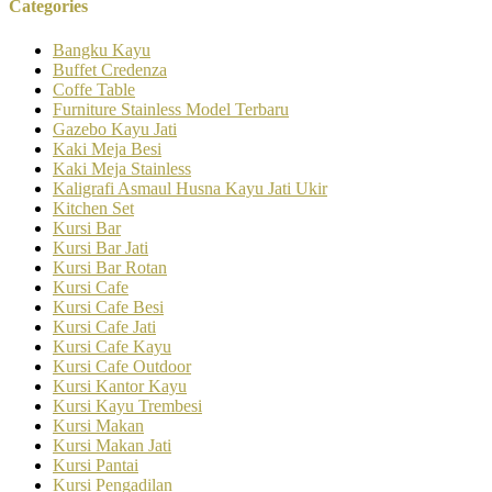
Categories
Bangku Kayu
Buffet Credenza
Coffe Table
Furniture Stainless Model Terbaru
Gazebo Kayu Jati
Kaki Meja Besi
Kaki Meja Stainless
Kaligrafi Asmaul Husna Kayu Jati Ukir
Kitchen Set
Kursi Bar
Kursi Bar Jati
Kursi Bar Rotan
Kursi Cafe
Kursi Cafe Besi
Kursi Cafe Jati
Kursi Cafe Kayu
Kursi Cafe Outdoor
Kursi Kantor Kayu
Kursi Kayu Trembesi
Kursi Makan
Kursi Makan Jati
Kursi Pantai
Kursi Pengadilan