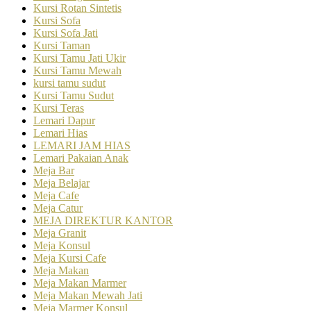
Kursi Rotan Sintetis
Kursi Sofa
Kursi Sofa Jati
Kursi Taman
Kursi Tamu Jati Ukir
Kursi Tamu Mewah
kursi tamu sudut
Kursi Tamu Sudut
Kursi Teras
Lemari Dapur
Lemari Hias
LEMARI JAM HIAS
Lemari Pakaian Anak
Meja Bar
Meja Belajar
Meja Cafe
Meja Catur
MEJA DIREKTUR KANTOR
Meja Granit
Meja Konsul
Meja Kursi Cafe
Meja Makan
Meja Makan Marmer
Meja Makan Mewah Jati
Meja Marmer Konsul