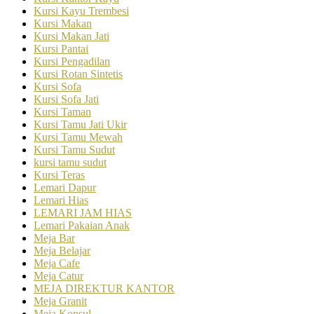
Kursi Kayu Trembesi
Kursi Makan
Kursi Makan Jati
Kursi Pantai
Kursi Pengadilan
Kursi Rotan Sintetis
Kursi Sofa
Kursi Sofa Jati
Kursi Taman
Kursi Tamu Jati Ukir
Kursi Tamu Mewah
Kursi Tamu Sudut
kursi tamu sudut
Kursi Teras
Lemari Dapur
Lemari Hias
LEMARI JAM HIAS
Lemari Pakaian Anak
Meja Bar
Meja Belajar
Meja Cafe
Meja Catur
MEJA DIREKTUR KANTOR
Meja Granit
Meja Konsul