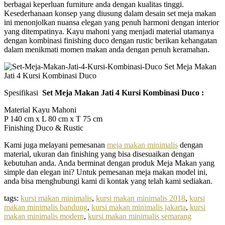
berbagai keperluan furniture anda dengan kualitas tinggi.
Kesederhanaan konsep yang diusung dalam desain set meja makan
ini menonjolkan nuansa elegan yang penuh harmoni dengan interior
yang ditempatinya. Kayu mahoni yang menjadi material utamanya
dengan kombinasi finishing duco dengan rustic berikan kehangatan
dalam menikmati momen makan anda dengan penuh keramahan.
Spesifikasi
Set Meja Makan Jati 4 Kursi Kombinasi Duco :
Material Kayu Mahoni
P 140 cm x L 80 cm x T 75 cm
Finishing Duco & Rustic
Kami juga melayani pemesanan
meja makan minimalis
dengan
material, ukuran dan finishing yang bisa disesuaikan dengan
kebutuhan anda. Anda berminat dengan produk Meja Makan yang
simple dan elegan ini? Untuk pemesanan meja makan model ini,
anda bisa menghubungi kami di kontak yang telah kami sediakan.
tags:
kursi makan minimalis
,
kursi makan minimalis 2018
,
kursi
makan minimalis bandung
,
kursi makan minimalis jakarta
,
kursi
makan minimalis modern
,
kursi makan minimalis semarang