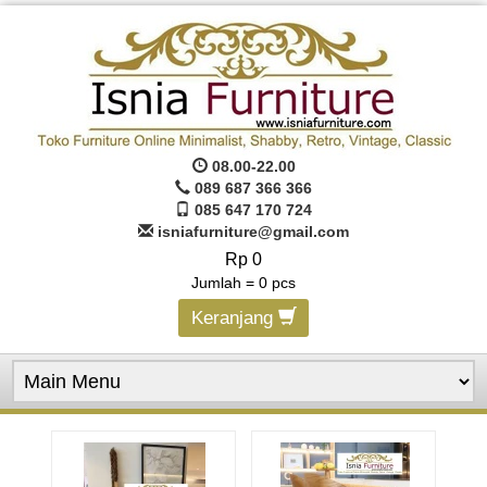
08.00-22.00
089 687 366 366
085 647 170 724
isniafurniture@gmail.com
Rp 0
Jumlah =
0
pcs
Keranjang