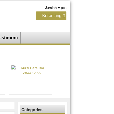
Jumlah =
pcs
Keranjang
estimoni
Categories