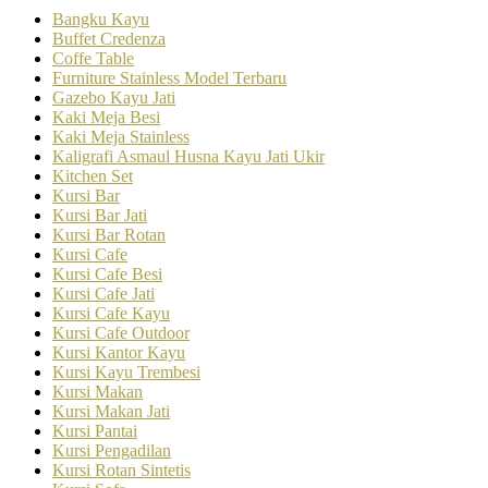
Bangku Kayu
Buffet Credenza
Coffe Table
Furniture Stainless Model Terbaru
Gazebo Kayu Jati
Kaki Meja Besi
Kaki Meja Stainless
Kaligrafi Asmaul Husna Kayu Jati Ukir
Kitchen Set
Kursi Bar
Kursi Bar Jati
Kursi Bar Rotan
Kursi Cafe
Kursi Cafe Besi
Kursi Cafe Jati
Kursi Cafe Kayu
Kursi Cafe Outdoor
Kursi Kantor Kayu
Kursi Kayu Trembesi
Kursi Makan
Kursi Makan Jati
Kursi Pantai
Kursi Pengadilan
Kursi Rotan Sintetis