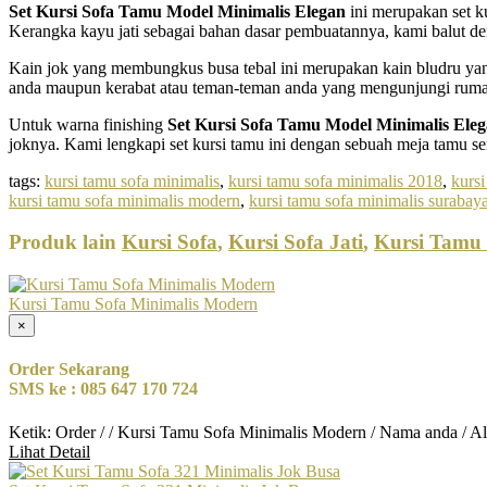
Set Kursi Sofa Tamu Model Minimalis Elegan
ini merupakan set k
Kerangka kayu jati sebagai bahan dasar pembuatannya, kami balut de
Kain jok yang membungkus busa tebal ini merupakan kain bludru yang
anda maupun kerabat atau teman-teman anda yang mengunjungi ruma
Untuk warna finishing
Set Kursi Sofa Tamu Model Minimalis Ele
joknya. Kami lengkapi set kursi tamu ini dengan sebuah meja tamu se
tags:
kursi tamu sofa minimalis
,
kursi tamu sofa minimalis 2018
,
kursi
kursi tamu sofa minimalis modern
,
kursi tamu sofa minimalis surabay
Produk lain
Kursi Sofa
,
Kursi Sofa Jati
,
Kursi Tamu 
Kursi Tamu Sofa Minimalis Modern
×
Order Sekarang
SMS ke : 085 647 170 724
Ketik: Order / / Kursi Tamu Sofa Minimalis Modern / Nama anda / A
Lihat Detail