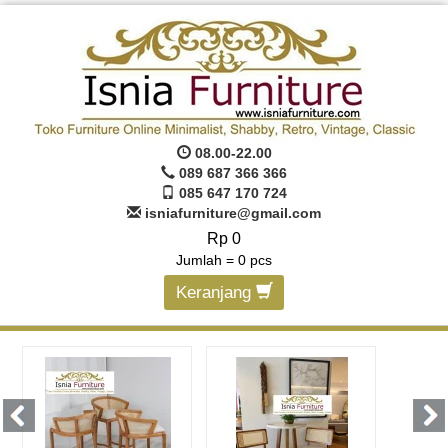
08.00-22.00
089 687 366 366
085 647 170 724
isniafurniture@gmail.com
Rp 0
Jumlah =
0
pcs
Keranjang