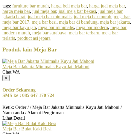
tags:
furniture bar murah
,
harga beli meja bar
,
harga jual meja bar
,
harga meja bar
,
jual meja bar
,
jual meja bar bekasi
,
jual meja bar
jakarta barat
,
jual meja bar minimalis
,
jual meja bar murah
,
meja bar
,
meja bar 2017
,
meja bar besi
,
meja bar di bandung
,
meja bar jakarta
,
meja bar kayu jati
,
meja bar minimalis
,
meja bar modern
,
meja bar
modern murah
,
meja bar surabaya
,
meja bar terbaru
,
meja bar
terlaris
,
product asi jepara
Produk lain
Meja Bar
Meja Bar Jakarta Minimalis Kayu Jati Mahoni
Chat WA
×
Order Sekarang
SMS ke : 085 647 170 724
Ketik: Order / / Meja Bar Jakarta Minimalis Kayu Jati Mahoni /
Nama anda / Alamat Pengiriman
Lihat Detail
Meja Bar Bulat Kaki Besi