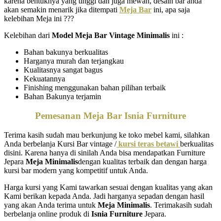
karena bentuknya yang tinggi dan juga mewah, desain bar anda
akan semakin menarik jika ditempati
Meja Bar
ini, apa saja
kelebihan Meja ini ???
Kelebihan dari
Model Meja Bar Vintage Minimalis
ini :
Bahan bakunya berkualitas
Harganya murah dan terjangkau
Kualitasnya sangat bagus
Kekuatannya
Finishing menggunakan bahan pilihan terbaik
Bahan Bakunya terjamin
Pemesanan Meja Bar Isnia Furniture
Terima kasih sudah mau berkunjung ke toko mebel kami, silahkan
Anda berbelanja Kursi Bar vintage /
kursi teras betawi
berkualitas
disini. Karena hanya di sinilah Anda bisa mendapatkan Furniture
Jepara
Meja Minimalis
dengan kualitas terbaik dan dengan harga
kursi bar modern yang kompetitif untuk Anda.
Harga kursi yang Kami tawarkan sesuai dengan kualitas yang akan
Kami berikan kepada Anda. Jadi harganya sepadan dengan hasil
yang akan Anda terima untuk
Meja Minimalis
. Terimakasih sudah
berbelanja online produk di
Isnia Furniture
Jepara.