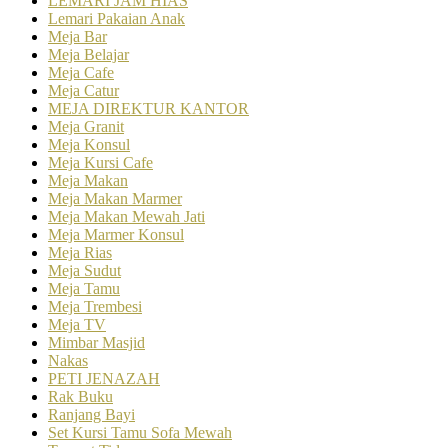
LEMARI JAM HIAS
Lemari Pakaian Anak
Meja Bar
Meja Belajar
Meja Cafe
Meja Catur
MEJA DIREKTUR KANTOR
Meja Granit
Meja Konsul
Meja Kursi Cafe
Meja Makan
Meja Makan Marmer
Meja Makan Mewah Jati
Meja Marmer Konsul
Meja Rias
Meja Sudut
Meja Tamu
Meja Trembesi
Meja TV
Mimbar Masjid
Nakas
PETI JENAZAH
Rak Buku
Ranjang Bayi
Set Kursi Tamu Sofa Mewah