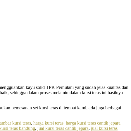
ni mengguankan kayu solid TPK Perhutani yang sudah jelas kualitas dan
k, sehingga dalam proses melamin dalam kursi teras ini hasilnya
kan pemesanan set kursi teras di tempat kami, ada juga berbagai
ambar kursi teras
,
harga kursi teras
,
harga kursi teras cantik jepara
,
 kursi teras bandung
,
jual kursi teras cantik jepara
,
jual kursi teras