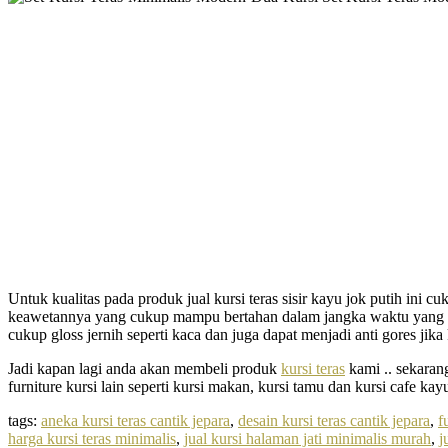
Untuk kualitas pada produk jual kursi teras sisir kayu jok putih ini
keawetannya yang cukup mampu bertahan dalam jangka waktu yang cuk
cukup gloss jernih seperti kaca dan juga dapat menjadi anti gores jik
Jadi kapan lagi anda akan membeli produk
kursi teras
kami .. sekaran
furniture kursi lain seperti kursi makan, kursi tamu dan kursi cafe k
tags:
aneka kursi teras cantik jepara
,
desain kursi teras cantik jepara
,
f
harga kursi teras minimalis
,
jual kursi halaman jati minimalis murah
,
j