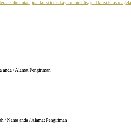
 teras kalimantan
,
jual kursi teras kayu minimalis
,
jual kursi teras magel
a anda / Alamat Pengiriman
rah / Nama anda / Alamat Pengiriman