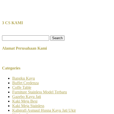
3 CS KAMI
Search
for:
Alamat Perusahaan Kami
Categories
Bangku Kayu
Buffet Credenza
Coffe Table
Furniture Stainless Model Terbaru
Gazebo Kayu Jati
Kaki Meja Besi
Kaki Meja Stainless
Kaligrafi Asmaul Husna Kayu Jati Ukir