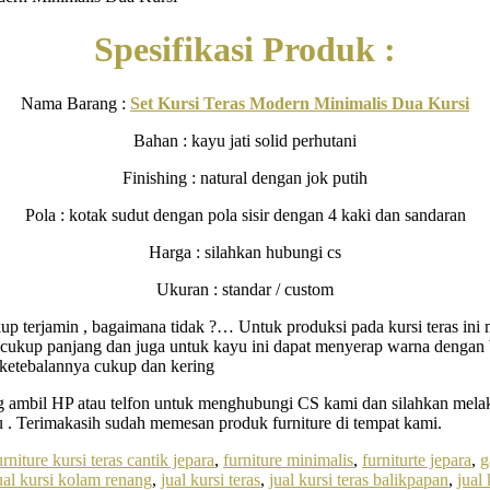
Spesifikasi Produk :
Nama Barang :
Set Kursi Teras Modern Minimalis Dua Kursi
Bahan : kayu jati solid perhutani
Finishing : natural dengan jok putih
Pola : kotak sudut dengan pola sisir dengan 4 kaki dan sandaran
Harga : silahkan hubungi cs
Ukuran : standar / custom
 cukup terjamin , bagaimana tidak ?… Untuk produksi pada kursi teras i
up panjang dan juga untuk kayu ini dapat menyerap warna dengan bai
a ketebalannya cukup dan kering
g ambil HP atau telfon untuk menghubungi CS kami dan silahkan melaku
ayu . Terimakasih sudah memesan produk furniture di tempat kami.
urniture kursi teras cantik jepara
,
furniture minimalis
,
furniturte jepara
,
g
ual kursi kolam renang
,
jual kursi teras
,
jual kursi teras balikpapan
,
jual