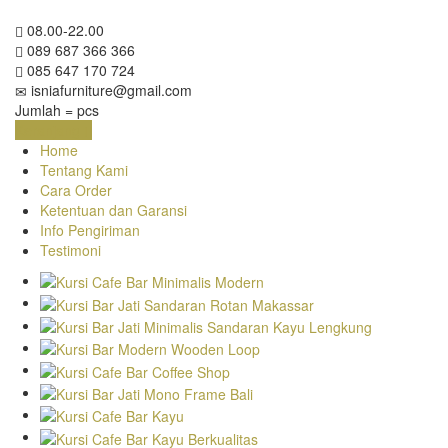
08.00-22.00
089 687 366 366
085 647 170 724
isniafurniture@gmail.com
Jumlah =
pcs
Keranjang
Home
Tentang Kami
Cara Order
Ketentuan dan Garansi
Info Pengiriman
Testimoni