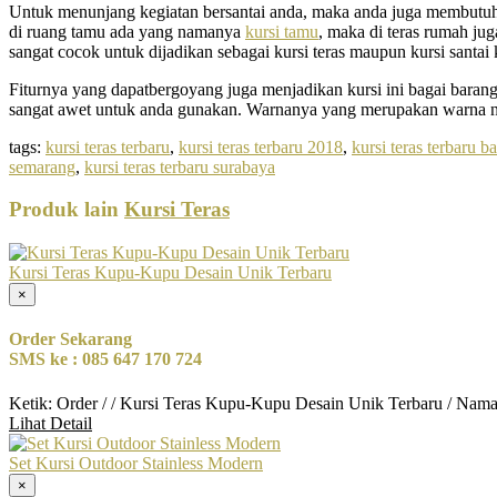
Untuk menunjang kegiatan bersantai anda, maka anda juga membutuhk
di ruang tamu ada yang namanya
kursi tamu
, maka di teras rumah ju
sangat cocok untuk dijadikan sebagai kursi teras maupun kursi santa
Fiturnya yang dapatbergoyang juga menjadikan kursi ini bagai barang
sangat awet untuk anda gunakan. Warnanya yang merupakan warna nat
tags:
kursi teras terbaru
,
kursi teras terbaru 2018
,
kursi teras terbaru 
semarang
,
kursi teras terbaru surabaya
Produk lain
Kursi Teras
Kursi Teras Kupu-Kupu Desain Unik Terbaru
×
Order Sekarang
SMS ke : 085 647 170 724
Ketik: Order / / Kursi Teras Kupu-Kupu Desain Unik Terbaru / Nama
Lihat Detail
Set Kursi Outdoor Stainless Modern
×