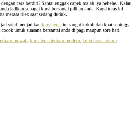
engan cara berdiri? Santai enggak capek malah iya hehehe.. Kalau
nda jadikan sebagai kursi bersantai pilihan anda. Kursi teras ini
ta merasa rilex saat sedang duduk.
jati solid menjadikan
kursi teras
ini sangat kokoh dan kuat sehingga
ocok untuk suasana bersantai anda di pagi maupun sore hari.
 terbaru mewah
,
kursi teras terbaru modern
,
kursi teras terbaru