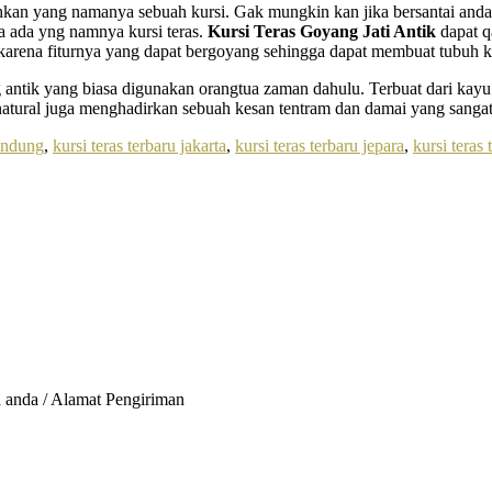
an yang namanya sebuah kursi. Gak mungkin kan jika bersantai anda d
ga ada yng namnya kursi teras.
Kursi Teras Goyang Jati Antik
dapat qa
i karena fiturnya yang dapat bergoyang sehingga dapat membuat tubuh ki
 antik yang biasa digunakan orangtua zaman dahulu. Terbuat dari kayu 
ural juga menghadirkan sebuah kesan tentram dan damai yang sangat c
bandung
,
kursi teras terbaru jakarta
,
kursi teras terbaru jepara
,
kursi teras
 anda / Alamat Pengiriman