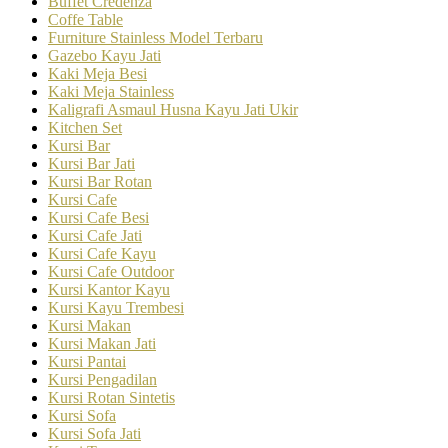
Buffet Credenza
Coffe Table
Furniture Stainless Model Terbaru
Gazebo Kayu Jati
Kaki Meja Besi
Kaki Meja Stainless
Kaligrafi Asmaul Husna Kayu Jati Ukir
Kitchen Set
Kursi Bar
Kursi Bar Jati
Kursi Bar Rotan
Kursi Cafe
Kursi Cafe Besi
Kursi Cafe Jati
Kursi Cafe Kayu
Kursi Cafe Outdoor
Kursi Kantor Kayu
Kursi Kayu Trembesi
Kursi Makan
Kursi Makan Jati
Kursi Pantai
Kursi Pengadilan
Kursi Rotan Sintetis
Kursi Sofa
Kursi Sofa Jati