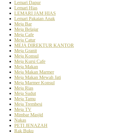
Lemari Dapur
Lemari Hias
LEMARI JAM HIAS
Lemari Pakaian Anak
Meja Bar
Meja Belajar
Meja Cafe
Meja Catur
MEJA DIREKTUR KANTOR
Meja Granit
Meja Konsul
Meja Kursi Cafe
Meja Makan
Meja Makan Marmer
Meja Makan Mewah Jati
Meja Marmer Konsul
Meja Rias
Meja Sudut
Meja Tamu
Meja Trembesi
Meja TV
Mimbar Masjid
Nakas
PETI JENAZAH
Rak Buku