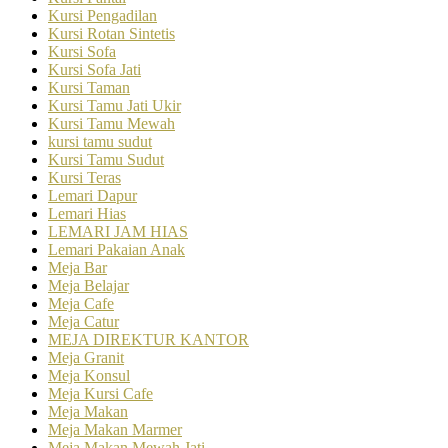
Kursi Pengadilan
Kursi Rotan Sintetis
Kursi Sofa
Kursi Sofa Jati
Kursi Taman
Kursi Tamu Jati Ukir
Kursi Tamu Mewah
kursi tamu sudut
Kursi Tamu Sudut
Kursi Teras
Lemari Dapur
Lemari Hias
LEMARI JAM HIAS
Lemari Pakaian Anak
Meja Bar
Meja Belajar
Meja Cafe
Meja Catur
MEJA DIREKTUR KANTOR
Meja Granit
Meja Konsul
Meja Kursi Cafe
Meja Makan
Meja Makan Marmer
Meja Makan Mewah Jati