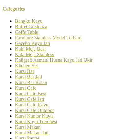
Categories
Bangku Kayu
Buffet Credenza
Coffe Table
Furniture Stainless Model Terbaru
Gazebo Kayu Jati
Kaki Meja Besi
Kaki Meja Stainless
Kaligrafi Asmaul Husna Kayu Jati Ukir
Kitchen Set
Kursi Bar
Kursi Bar Jati
Kursi Bar Rotan
Kursi Cafe
Kursi Cafe Besi
Kursi Cafe Jati
Kursi Cafe Kayu
Kursi Cafe Outdoor
Kursi Kantor Kayu
Kursi Kayu Trembesi
Kursi Makan
Kursi Makan Jati
Kursi Pantai