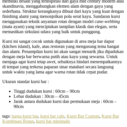
memiliki desain yang terinspirasi dari gaya mid century modern atau
skandinavia, menggabungkan elemen alam dengan gaya yang
sederhana. Struktur kerangkanya dibuat dari kayu yang kuat dengan
finishing alami yang menonjolkan pola serat kayu. Sandaran kursi
menggunakan teknik anyaman rotan dengan model
cane-webbing
(mata ayam) yang menciptakan tampilan klasik dan elegan, serta
memastikan sirkulasi udara yang baik untuk punggung.
Kursi ini sangat cocok untuk digunakan di area meja bar dapur
(kitchen island), kafe, atau restoran yang mengusung tema hangat
dan alami. Penampilan kursi ini akan sangat menarik jika dipadukan
dengan meja bar berwarna putih atau kayu yang sewarna. Untuk
menjaga agar kursi tetap awet, sebaiknya hindari menempatkannya
di tempat yang terkena paparan sinar matahari secara langsung
untuk waktu yang lama agar warna rotan tidak cepat pudar.
Ukuran standar kursi bar :
Tinggi dudukan kursi : 60cm – 90cm
Lebar dudukan : 30cm – 45cm
Jarak antara dudukan kursi dan permukaan meja : 60cm –
90cm
tags:
harga kursi bar
,
kursi bar cafe
,
Kursi Bar Custom
,
Kursi Bar
Kombinasi Rotan
,
kursi bar minimalis