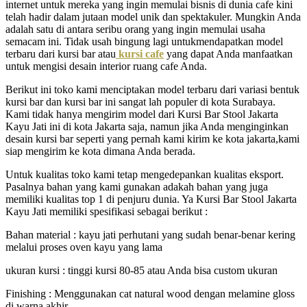
internet untuk mereka yang ingin memulai bisnis di dunia cafe kini
telah hadir dalam jutaan model unik dan spektakuler. Mungkin Anda
adalah satu di antara seribu orang yang ingin memulai usaha
semacam ini. Tidak usah bingung lagi untukmendapatkan model
terbaru dari kursi bar atau
kursi cafe
yang dapat Anda manfaatkan
untuk mengisi desain interior ruang cafe Anda.
Berikut ini toko kami menciptakan model terbaru dari variasi bentuk
kursi bar dan kursi bar ini sangat lah populer di kota Surabaya.
Kami tidak hanya mengirim model dari Kursi Bar Stool Jakarta
Kayu Jati ini di kota Jakarta saja, namun jika Anda menginginkan
desain kursi bar seperti yang pernah kami kirim ke kota jakarta,kami
siap mengirim ke kota dimana Anda berada.
Untuk kualitas toko kami tetap mengedepankan kualitas eksport.
Pasalnya bahan yang kami gunakan adakah bahan yang juga
memiliki kualitas top 1 di penjuru dunia. Ya Kursi Bar Stool Jakarta
Kayu Jati memiliki spesifikasi sebagai berikut :
Bahan material : kayu jati perhutani yang sudah benar-benar kering
melalui proses oven kayu yang lama
ukuran kursi : tinggi kursi 80-85 atau Anda bisa custom ukuran
Finishing : Menggunakan cat natural wood dengan melamine gloss
di warna akhir