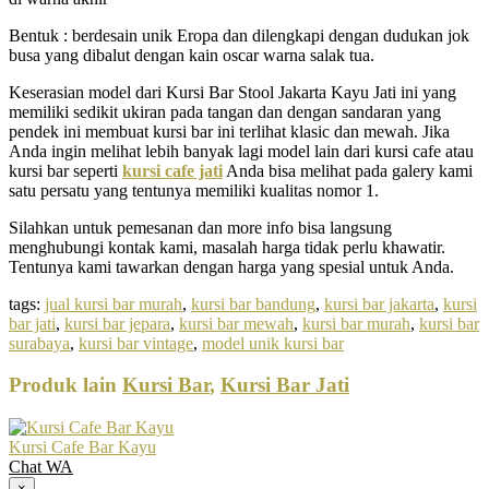
Bentuk : berdesain unik Eropa dan dilengkapi dengan dudukan jok
busa yang dibalut dengan kain oscar warna salak tua.
Keserasian model dari Kursi Bar Stool Jakarta Kayu Jati ini yang
memiliki sedikit ukiran pada tangan dan dengan sandaran yang
pendek ini membuat kursi bar ini terlihat klasic dan mewah. Jika
Anda ingin melihat lebih banyak lagi model lain dari kursi cafe atau
kursi bar seperti
kursi cafe jati
Anda bisa melihat pada galery kami
satu persatu yang tentunya memiliki kualitas nomor 1.
Silahkan untuk pemesanan dan more info bisa langsung
menghubungi kontak kami, masalah harga tidak perlu khawatir.
Tentunya kami tawarkan dengan harga yang spesial untuk Anda.
tags:
jual kursi bar murah
,
kursi bar bandung
,
kursi bar jakarta
,
kursi
bar jati
,
kursi bar jepara
,
kursi bar mewah
,
kursi bar murah
,
kursi bar
surabaya
,
kursi bar vintage
,
model unik kursi bar
Produk lain
Kursi Bar
,
Kursi Bar Jati
Kursi Cafe Bar Kayu
Chat WA
×