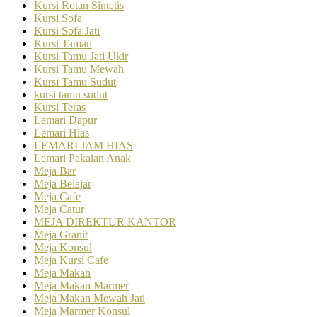
Kursi Rotan Sintetis
Kursi Sofa
Kursi Sofa Jati
Kursi Taman
Kursi Tamu Jati Ukir
Kursi Tamu Mewah
Kursi Tamu Sudut
kursi tamu sudut
Kursi Teras
Lemari Dapur
Lemari Hias
LEMARI JAM HIAS
Lemari Pakaian Anak
Meja Bar
Meja Belajar
Meja Cafe
Meja Catur
MEJA DIREKTUR KANTOR
Meja Granit
Meja Konsul
Meja Kursi Cafe
Meja Makan
Meja Makan Marmer
Meja Makan Mewah Jati
Meja Marmer Konsul