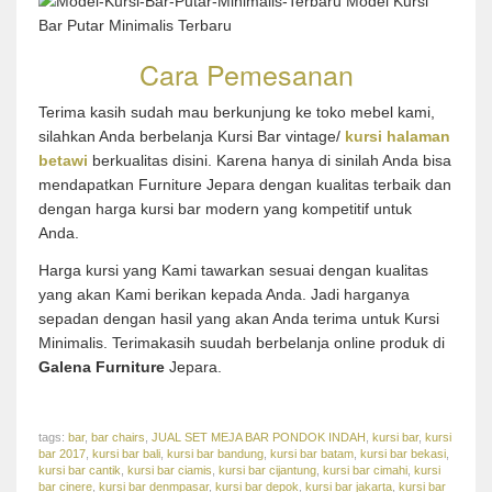
Cara Pemesanan
Terima kasih sudah mau berkunjung ke toko mebel kami,
silahkan Anda berbelanja Kursi Bar vintage/
kursi halaman
betawi
berkualitas disini. Karena hanya di sinilah Anda bisa
mendapatkan Furniture Jepara dengan kualitas terbaik dan
dengan harga kursi bar modern yang kompetitif untuk
Anda.
Harga kursi yang Kami tawarkan sesuai dengan kualitas
yang akan Kami berikan kepada Anda. Jadi harganya
sepadan dengan hasil yang akan Anda terima untuk Kursi
Minimalis. Terimakasih suudah berbelanja online produk di
Galena Furniture
Jepara.
tags:
bar
,
bar chairs
,
JUAL SET MEJA BAR PONDOK INDAH
,
kursi bar
,
kursi
bar 2017
,
kursi bar bali
,
kursi bar bandung
,
kursi bar batam
,
kursi bar bekasi
,
kursi bar cantik
,
kursi bar ciamis
,
kursi bar cijantung
,
kursi bar cimahi
,
kursi
bar cinere
,
kursi bar denmpasar
,
kursi bar depok
,
kursi bar jakarta
,
kursi bar