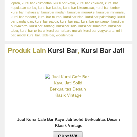
jepara
,
kursi bar kalimantan
,
kursi bar kayu
,
kursi bar kekinian
,
kursi bar
kepulauan seribu
,
kursi bar kudus
,
kursi bar loksumawe
,
kursi bar lombok
,
kursi bar makassar
,
kursi bar medan
,
kursi bar merauke
,
kursi bar minimalis
,
kursi bar modern
,
kursi bar murah
,
kursi bar nias
,
kursi bar palembang
,
kursi
bar pandangan
,
kursi bar papua
,
kursi bar pati
,
kursi bar pontianak
,
kursi bar
purwakarta
,
kursi bar sabang
,
kursi bar solo
,
kursi bar sumatera
,
kursi bar
tebet
,
kursi bar terbaru
,
kursi bar terbaru murah
,
kursi bar yogyakarta
,
mini
bar
,
model kursi bar
,
table bar
,
wooden bar
Produk Lain
Kursi Bar
,
Kursi Bar Jati
Jual Kursi Cafe Bar Kayu Jati Solid Berkualitas Desain
Klasik Vintage
Chat WA