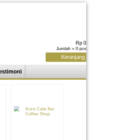
Rp 0
Jumlah =
0
pcs
Keranjang
estimoni