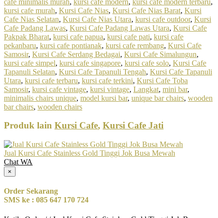
cafe minimalis murah
,
kursi cafe modern
,
kursi cafe modern terbaru
,
kursi cafe murah
,
Kursi Cafe Nias
,
Kursi Cafe Nias Barat
,
Kursi
Cafe Nias Selatan
,
Kursi Cafe Nias Utara
,
kursi cafe outdoor
,
Kursi
Cafe Padang Lawas
,
Kursi Cafe Padang Lawas Utara
,
Kursi Cafe
Pakpak Bharat
,
kursi cafe papua
,
kursi cafe pati
,
kursi cafe
pekanbaru
,
kursi cafe pontianak
,
kursi cafe rembang
,
Kursi Cafe
Samosir
,
Kursi Cafe Serdang Bedagai
,
Kursi Cafe Simalungun
,
kursi cafe simpel
,
kursi cafe singapore
,
kursi cafe solo
,
Kursi Cafe
Tapanuli Selatan
,
Kursi Cafe Tapanuli Tengah
,
Kursi Cafe Tapanuli
Utara
,
kursi cafe terbaru
,
kursi cafe terkini
,
Kursi Cafe Toba
Samosir
,
kursi cafe vintage
,
kursi vintage
,
Langkat
,
mini bar
,
minimalis chairs unique
,
model kursi bar
,
unique bar chairs
,
wooden
bar chairs
,
wooden chairs
Produk lain
Kursi Cafe
,
Kursi Cafe Jati
Jual Kursi Cafe Stainless Gold Tinggi Jok Busa Mewah
Chat WA
×
Order Sekarang
SMS ke : 085 647 170 724