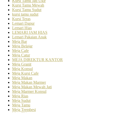
Kursi Tamu Jati Ukir
Kursi Tamu Mewah
Kursi Tamu Sudut
kursi tamu sudut
Kursi Teras
Lemari Dapur
Lemari Hias
LEMARI JAM HIAS
Lemari Pakaian Anak
Meja Bar
Meja Belajar
Meja Cafe
Meja Catur
MEJA DIREKTUR KANTOR
Meja Granit
Meja Konsul
Meja Kursi Cafe
Meja Makan
Meja Makan Marmer
Meja Makan Mewah Jati
Meja Marmer Konsul
Meja Rias
Meja Sudut
Meja Tamu
Meja Trembesi