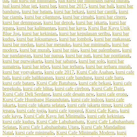
bar
,
jual kursi bar minimalis
,
jual kursi bar minimalis harga murah
,
jual kursi bhar jati
,
kursi bar
,
kursi bar 2017
,
kursi bar bali
,
kursi bar
bandung
,
kursi bar batam
,
kursi bar bekasi
,
kursi bar cantik
,
kursi
bar ciamis
,
kursi bar cijantung
,
kursi bar cimahi
,
kursi bar cinere
,
kursi bar denmpasar
,
kursi bar depok
,
kursi bar jakarta
,
kursi bar
jepara
,
kursi bar kalimantan
,
kursi bar kayu
,
Kursi Bar Kayu Unik
Blue Jog
,
kursi bar kekinian
,
kursi bar kepulauan seribu
,
kursi bar
kudus
,
kursi bar loksumawe
,
kursi bar lombok
,
kursi bar makassar
,
kursi bar medan
,
kursi bar merauke
,
kursi bar minimalis
,
kursi bar
modern
,
kursi bar murah
,
kursi bar nias
,
kursi bar palembang
,
kursi
bar pandangan
,
kursi bar papua
,
kursi bar pati
,
kursi bar pontianak
,
kursi bar purwakarta
,
kursi bar sabang
,
kursi bar solo
,
kursi bar
sumatera
,
kursi bar tebet
,
kursi bar terbaru
,
kursi bar terbaru murah
,
kursi bar yogyakarta
,
kursi cafe 2017
,
Kursi Cafe Asahan
,
kursi cafe
bali
,
kursi cafe balikpapan
,
kursi cafe bandung
,
kursi cafe baru
,
kursi cafe batam
,
Kursi Cafe Batubara
,
kursi cafe bekasi
,
kursi cafe
bengkulu
,
kursi cafe blitar
,
kursi cafe cirebon
,
Kursi Cafe Dairi
,
Kursi Cafe Deli Serdang
,
kursi cafe desain new
,
kursi cafe eropa
,
Kursi Cafe Humbang Hasundutan
,
kursi cafe indoor
,
kursi cafe
jakarta
,
kursi cafe jakarta selatan
,
kursi cafe jakarta timur
,
kursi cafe
jepara
,
kursi cafe jogja
,
kursi cafe jonggol
,
Kursi Cafe Karo
,
kursi
cafe kayu
,
Kursi Cafe Kayu Jati Minimalis
,
kursi cafe kekinian
,
kursi cafe kudus
,
Kursi Cafe Labuhanbatu
,
Kursi Cafe Labuhanbatu
Selatan
,
Kursi Cafe Labuhanbatu Utara
,
Kursi Cafe Mandailing
Natal
,
kursi cafe minimalis
,
Kursi Cafe Minimalis Modern
,
kursi