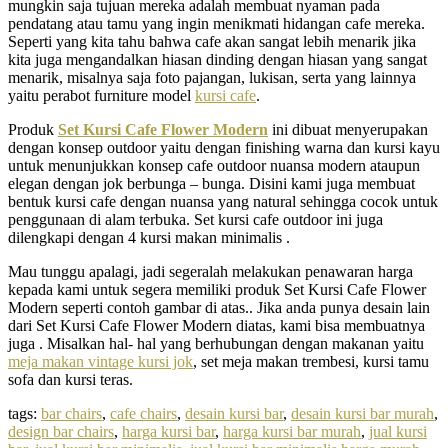
mungkin saja tujuan mereka adalah membuat nyaman pada
pendatang atau tamu yang ingin menikmati hidangan cafe mereka.
Seperti yang kita tahu bahwa cafe akan sangat lebih menarik jika
kita juga mengandalkan hiasan dinding dengan hiasan yang sangat
menarik, misalnya saja foto pajangan, lukisan, serta yang lainnya
yaitu perabot furniture model
kursi cafe
.
Produk
Set Kursi Cafe Flower Modern
ini dibuat menyerupakan
dengan konsep outdoor yaitu dengan finishing warna dan kursi kayu
untuk menunjukkan konsep cafe outdoor nuansa modern ataupun
elegan dengan jok berbunga – bunga. Disini kami juga membuat
bentuk kursi cafe dengan nuansa yang natural sehingga cocok untuk
penggunaan di alam terbuka. Set kursi cafe outdoor ini juga
dilengkapi dengan 4 kursi makan minimalis .
Mau tunggu apalagi, jadi segeralah melakukan penawaran harga
kepada kami untuk segera memiliki produk Set Kursi Cafe Flower
Modern seperti contoh gambar di atas.. Jika anda punya desain lain
dari Set Kursi Cafe Flower Modern diatas, kami bisa membuatnya
juga . Misalkan hal- hal yang berhubungan dengan makanan yaitu
meja makan vintage kursi jok
, set meja makan trembesi, kursi tamu
sofa dan kursi teras.
tags:
bar chairs
,
cafe chairs
,
desain kursi bar
,
desain kursi bar murah
,
design bar chairs
,
harga kursi bar
,
harga kursi bar murah
,
jual kursi