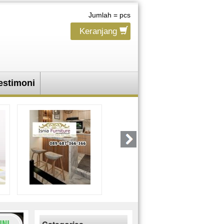
Jumlah =
pcs
Keranjang
estimoni