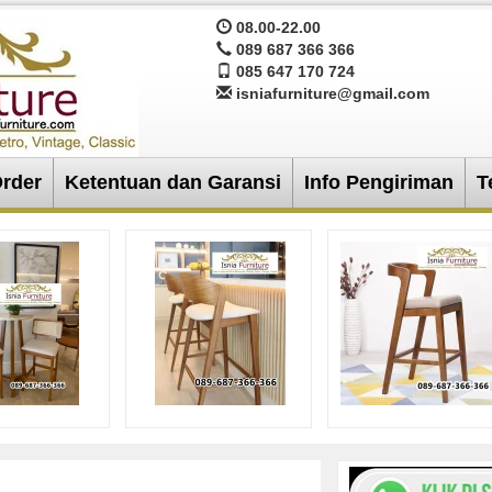
08.00-22.00
089 687 366 366
085 647 170 724
isniafurniture@gmail.com
Order
Ketentuan dan Garansi
Info Pengiriman
T