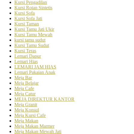
Kursi Pengadilan
Kursi Rotan Sintetis
Kursi Sofa
Kursi Sofa Jati
Kursi Taman
Kursi Tamu Jati Ukir
Kursi Tamu Mewah
kursi tamu sudut
Kursi Tamu Sudut
Kursi Teras
Lemari Dapur
Lemari Hias
LEMARI JAM HIAS
Lemari Pakaian Anak
Meja Bar
Meja Belajar
Meja Cafe
Meja Catur
MEJA DIREKTUR KANTOR
Meja Granit
Meja Konsul
Meja Kursi Cafe
Meja Makan
Meja Makan Marmer
Meja Makan Mewah Jati