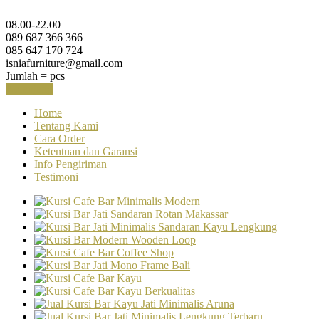
08.00-22.00
089 687 366 366
085 647 170 724
isniafurniture@gmail.com
Jumlah =
pcs
Keranjang
Home
Tentang Kami
Cara Order
Ketentuan dan Garansi
Info Pengiriman
Testimoni