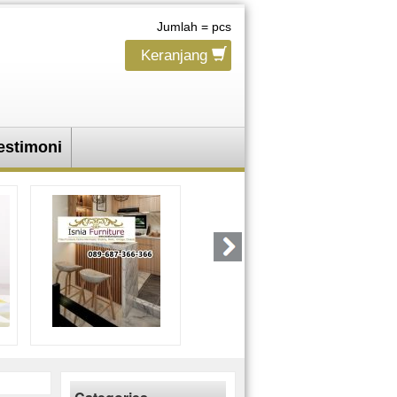
Jumlah =
pcs
Keranjang
estimoni