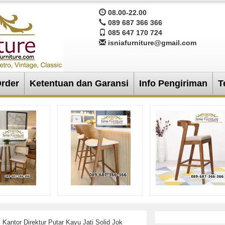
08.00-22.00
089 687 366 366
085 647 170 724
isniafurniture@gmail.com
Order
Ketentuan dan Garansi
Info Pengiriman
T
 Kantor Direktur Putar Kayu Jati Solid Jok