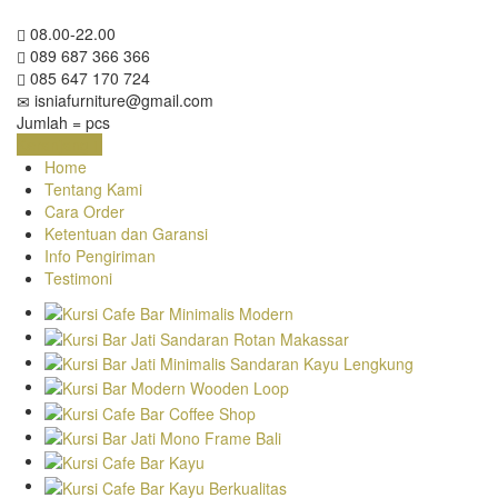
08.00-22.00
089 687 366 366
085 647 170 724
isniafurniture@gmail.com
Jumlah =
pcs
Keranjang
Home
Tentang Kami
Cara Order
Ketentuan dan Garansi
Info Pengiriman
Testimoni