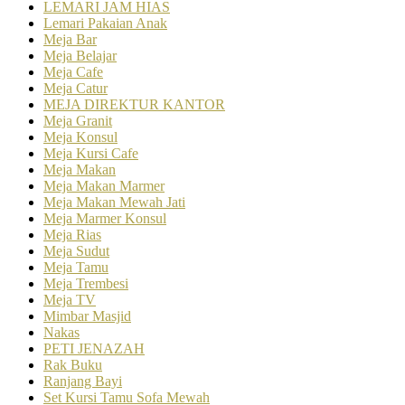
LEMARI JAM HIAS
Lemari Pakaian Anak
Meja Bar
Meja Belajar
Meja Cafe
Meja Catur
MEJA DIREKTUR KANTOR
Meja Granit
Meja Konsul
Meja Kursi Cafe
Meja Makan
Meja Makan Marmer
Meja Makan Mewah Jati
Meja Marmer Konsul
Meja Rias
Meja Sudut
Meja Tamu
Meja Trembesi
Meja TV
Mimbar Masjid
Nakas
PETI JENAZAH
Rak Buku
Ranjang Bayi
Set Kursi Tamu Sofa Mewah