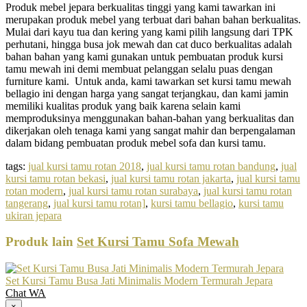
Produk mebel jepara berkualitas tinggi yang kami tawarkan ini
merupakan produk mebel yang terbuat dari bahan bahan berkualitas.
Mulai dari kayu tua dan kering yang kami pilih langsung dari TPK
perhutani, hingga busa jok mewah dan cat duco berkualitas adalah
bahan bahan yang kami gunakan untuk pembuatan produk kursi
tamu mewah ini demi membuat pelanggan selalu puas dengan
furniture kami. Untuk anda, kami tawarkan set kursi tamu mewah
bellagio ini dengan harga yang sangat terjangkau, dan kami jamin
memiliki kualitas produk yang baik karena selain kami
memproduksinya menggunakan bahan-bahan yang berkualitas dan
dikerjakan oleh tenaga kami yang sangat mahir dan berpengalaman
dalam bidang pembuatan produk mebel sofa dan kursi tamu.
tags:
jual kursi tamu rotan 2018
,
jual kursi tamu rotan bandung
,
jual
kursi tamu rotan bekasi
,
jual kursi tamu rotan jakarta
,
jual kursi tamu
rotan modern
,
jual kursi tamu rotan surabaya
,
jual kursi tamu rotan
tangerang
,
jual kursi tamu rotan]
,
kursi tamu bellagio
,
kursi tamu
ukiran jepara
Produk lain
Set Kursi Tamu Sofa Mewah
Set Kursi Tamu Busa Jati Minimalis Modern Termurah Jepara
Chat WA
×