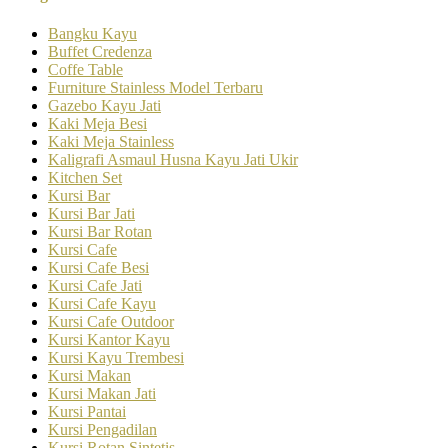
Bangku Kayu
Buffet Credenza
Coffe Table
Furniture Stainless Model Terbaru
Gazebo Kayu Jati
Kaki Meja Besi
Kaki Meja Stainless
Kaligrafi Asmaul Husna Kayu Jati Ukir
Kitchen Set
Kursi Bar
Kursi Bar Jati
Kursi Bar Rotan
Kursi Cafe
Kursi Cafe Besi
Kursi Cafe Jati
Kursi Cafe Kayu
Kursi Cafe Outdoor
Kursi Kantor Kayu
Kursi Kayu Trembesi
Kursi Makan
Kursi Makan Jati
Kursi Pantai
Kursi Pengadilan
Kursi Rotan Sintetis