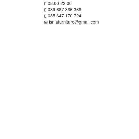
08.00-22.00
089 687 366 366
085 647 170 724
isniafurniture@gmail.com