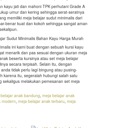
an kayu jati dan mahoni TPK perhutani Grade A
cukup umur dan kering sehingga serat-seratnya
ng memiliki meja belajar sudut minimalis dari
enar-benar kuat dan kokoh sehingga sangat aman
sekalipun.
alis ini kami buat dengan sebuah kursi kayu
at menarik dan pas sesuai dengan ukuran meja
anak beserta kursinya atau set meja belajar
nya secara terpisah. Selain itu, dengan
 anda tidak perlu lagi bingung atau pusing-
eh karena itu, segeralah hubungi salah satu
ung sekaligus melakukan pemesanan set meja
 belajar anak bandung
,
meja belajar anak
k modern
,
meja belajar anak terbaru
,
meja