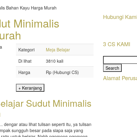
alis Bahan Kayu Harga Murah
Hubungi Kam
ut Minimalis
urah
3 CS KAMI
Kategori
Meja Belajar
Search
Di lihat
3810 kali
for:
Harga
Rp (Hubungi CS)
Alamat Perus
elajar Sudut Minimalis
h
. dengar atau lihat tulisan seperti itu, ya tulisan
dampak sungguh besar pada siapa saja yang
a rajin untuk belajar. Nahh ngomong-ngomong