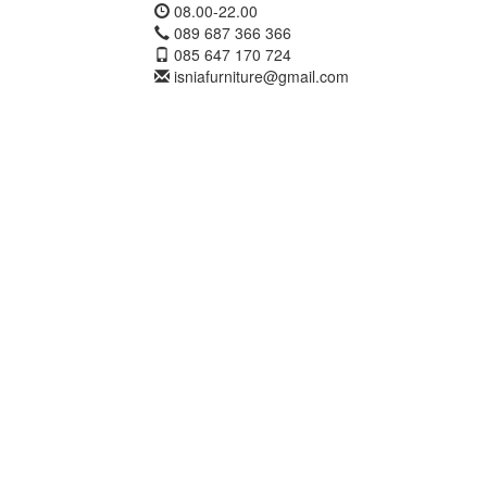
08.00-22.00
089 687 366 366
085 647 170 724
isniafurniture@gmail.com