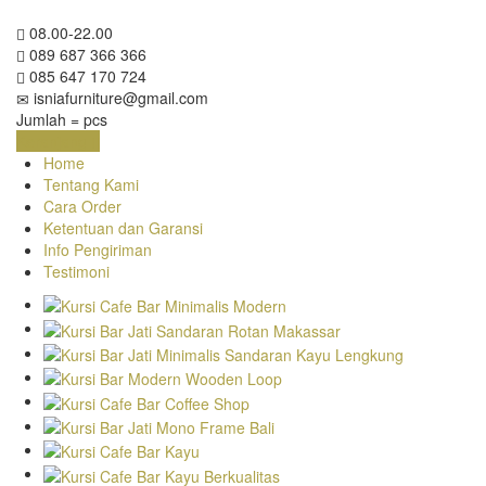
08.00-22.00
089 687 366 366
085 647 170 724
isniafurniture@gmail.com
Jumlah =
pcs
Keranjang
Home
Tentang Kami
Cara Order
Ketentuan dan Garansi
Info Pengiriman
Testimoni