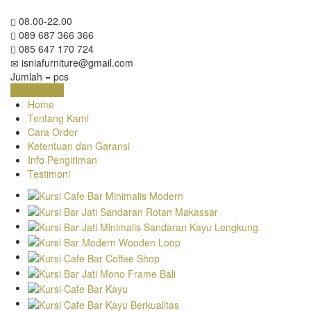
08.00-22.00
089 687 366 366
085 647 170 724
isniafurniture@gmail.com
Jumlah =
pcs
Keranjang
Home
Tentang Kami
Cara Order
Ketentuan dan Garansi
Info Pengiriman
Testimoni