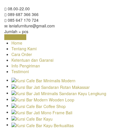
08.00-22.00
089 687 366 366
085 647 170 724
isniafurniture@gmail.com
Jumlah =
pcs
Keranjang
Home
Tentang Kami
Cara Order
Ketentuan dan Garansi
Info Pengiriman
Testimoni