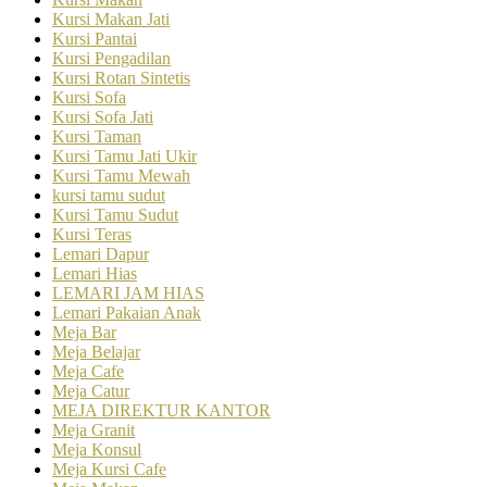
Kursi Makan Jati
Kursi Pantai
Kursi Pengadilan
Kursi Rotan Sintetis
Kursi Sofa
Kursi Sofa Jati
Kursi Taman
Kursi Tamu Jati Ukir
Kursi Tamu Mewah
kursi tamu sudut
Kursi Tamu Sudut
Kursi Teras
Lemari Dapur
Lemari Hias
LEMARI JAM HIAS
Lemari Pakaian Anak
Meja Bar
Meja Belajar
Meja Cafe
Meja Catur
MEJA DIREKTUR KANTOR
Meja Granit
Meja Konsul
Meja Kursi Cafe