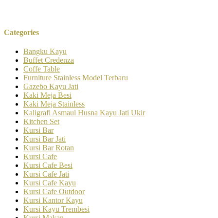
Categories
Bangku Kayu
Buffet Credenza
Coffe Table
Furniture Stainless Model Terbaru
Gazebo Kayu Jati
Kaki Meja Besi
Kaki Meja Stainless
Kaligrafi Asmaul Husna Kayu Jati Ukir
Kitchen Set
Kursi Bar
Kursi Bar Jati
Kursi Bar Rotan
Kursi Cafe
Kursi Cafe Besi
Kursi Cafe Jati
Kursi Cafe Kayu
Kursi Cafe Outdoor
Kursi Kantor Kayu
Kursi Kayu Trembesi
Kursi Makan