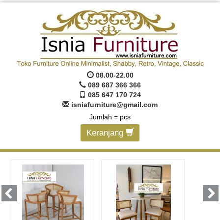
08.00-22.00
089 687 366 366
085 647 170 724
isniafurniture@gmail.com
Jumlah =
pcs
Keranjang