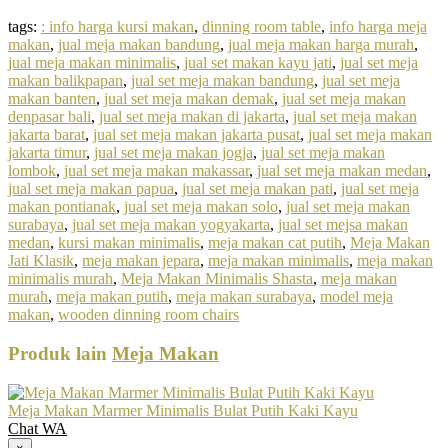
tags:
: info harga kursi makan
,
dinning room table
,
info harga meja
makan
,
jual meja makan bandung
,
jual meja makan harga murah
,
jual meja makan minimalis
,
jual set makan kayu jati
,
jual set meja
makan balikpapan
,
jual set meja makan bandung
,
jual set meja
makan banten
,
jual set meja makan demak
,
jual set meja makan
denpasar bali
,
jual set meja makan di jakarta
,
jual set meja makan
jakarta barat
,
jual set meja makan jakarta pusat
,
jual set meja makan
jakarta timur
,
jual set meja makan jogja
,
jual set meja makan
lombok
,
jual set meja makan makassar
,
jual set meja makan medan
,
jual set meja makan papua
,
jual set meja makan pati
,
jual set meja
makan pontianak
,
jual set meja makan solo
,
jual set meja makan
surabaya
,
jual set meja makan yogyakarta
,
jual set mejsa makan
medan
,
kursi makan minimalis
,
meja makan cat putih
,
Meja Makan
Jati Klasik
,
meja makan jepara
,
meja makan minimalis
,
meja makan
minimalis murah
,
Meja Makan Minimalis Shasta
,
meja makan
murah
,
meja makan putih
,
meja makan surabaya
,
model meja
makan
,
wooden dinning room chairs
Produk lain
Meja Makan
Meja Makan Marmer Minimalis Bulat Putih Kaki Kayu
Chat WA