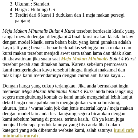
Ukuran : Standart
Harga : Hubungi CS
Terdiri dari 6 kursi 1 dudukan dan 1 meja makan persegi
panjang
Meja Makan Minimalis Bulat 4 Kursi
tersebut berdesain klasik yang
sangat mewah dengan dilengkapi 4 buah kursi makan klasik betawi
dengan model klasik. serta bahan baku yang kami gunakan adalah
kayu jati yang benar – benar berkualitas sehingga meja makan dan
kursi makan tersebut menjadi awet serta tahan lama dan tidak akan
di khawatirkan jika suatu saat
Meja Makan Minimalis
Bulat 4 Kursi
tersebut pecah atau dimakan hama. Karena sebelum pemrosesan
kami mengeringkan kayu tersebut hingga tingkat maksimal dan
tidak lupa kami merendamnya dengan cairan anti hama kayu…
Dengan harga yang cukup terjangkau. Jika anda bermaksut ingin
memesan
Meja Makan Minimalis Bulat 4 Kursi
anda bisa langsung
segera menghubungi kontak cs kami untuk mengetahui lebih lanjut
detail harga dan apabila anda menginginkan warna finishing,
ukuran, jenis / warna kain jok dan jenis material kayu / meja makan
dengan model lain anda bisa langsung segera bicarakan dengan
kami sebelum barang di proses. terima kasih.. Oh ya kami juga
menjual beberapa produk lainnya yang bisa anda lihat dalam
kategori yang ada diberanda website kami, salah satunya
kursi cafe
minimalis murah
.