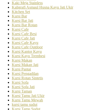
Kaki Meja Stainless
Kaligrafi Asmaul Husna Kayu Jati Ukir
Kitchen Set
Kursi Bar
Kursi Bar Jati
Kursi Bar Rotan
Kursi Cafe
Kursi Cafe Besi
Kursi Cafe Jati
Kursi Cafe Kayu
Kursi Cafe Outdoor
Kursi Kantor Kayu
Kursi Kayu Trembesi
Kursi Makan
Kursi Makan Jati
Kursi Pantai
Kursi Pengadilan
Kursi Rotan Sintetis
Kursi Sofa
Kursi Sofa Jati
Kursi Taman
Kursi Tamu Jati Ukir
Kursi Tamu Mewah
kursi tamu sudut
Kursi Tamu Sudut