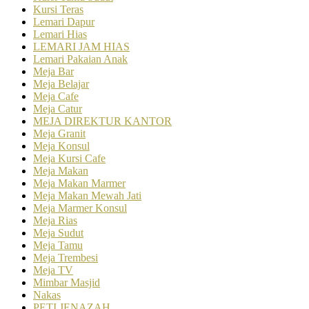
Kursi Teras
Lemari Dapur
Lemari Hias
LEMARI JAM HIAS
Lemari Pakaian Anak
Meja Bar
Meja Belajar
Meja Cafe
Meja Catur
MEJA DIREKTUR KANTOR
Meja Granit
Meja Konsul
Meja Kursi Cafe
Meja Makan
Meja Makan Marmer
Meja Makan Mewah Jati
Meja Marmer Konsul
Meja Rias
Meja Sudut
Meja Tamu
Meja Trembesi
Meja TV
Mimbar Masjid
Nakas
PETI JENAZAH