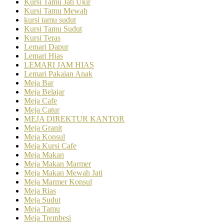
Kursi Tamu Jati Ukir
Kursi Tamu Mewah
kursi tamu sudut
Kursi Tamu Sudut
Kursi Teras
Lemari Dapur
Lemari Hias
LEMARI JAM HIAS
Lemari Pakaian Anak
Meja Bar
Meja Belajar
Meja Cafe
Meja Catur
MEJA DIREKTUR KANTOR
Meja Granit
Meja Konsul
Meja Kursi Cafe
Meja Makan
Meja Makan Marmer
Meja Makan Mewah Jati
Meja Marmer Konsul
Meja Rias
Meja Sudut
Meja Tamu
Meja Trembesi