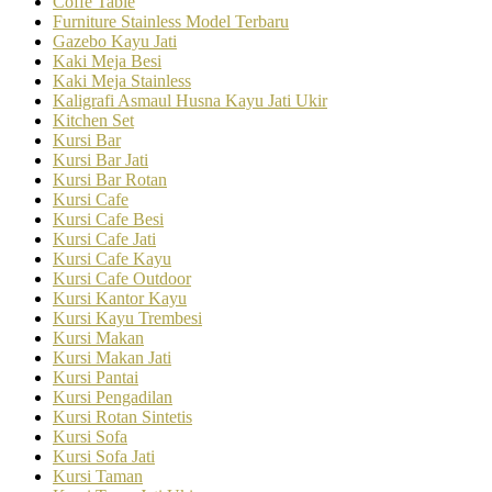
Coffe Table
Furniture Stainless Model Terbaru
Gazebo Kayu Jati
Kaki Meja Besi
Kaki Meja Stainless
Kaligrafi Asmaul Husna Kayu Jati Ukir
Kitchen Set
Kursi Bar
Kursi Bar Jati
Kursi Bar Rotan
Kursi Cafe
Kursi Cafe Besi
Kursi Cafe Jati
Kursi Cafe Kayu
Kursi Cafe Outdoor
Kursi Kantor Kayu
Kursi Kayu Trembesi
Kursi Makan
Kursi Makan Jati
Kursi Pantai
Kursi Pengadilan
Kursi Rotan Sintetis
Kursi Sofa
Kursi Sofa Jati
Kursi Taman