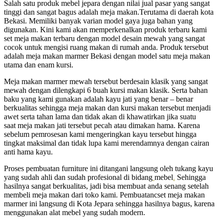
Salah satu produk mebel jepara dengan nilai jual pasar yang sangat
tinggi dan sangat bagus adalah meja makan.Terutama di daerah kota
Bekasi. Memiliki banyak varian model gaya juga bahan yang
digunakan. Kini kami akan memperkenalkan produk terbaru kami
set meja makan terbaru dengan model desain mewah yang sangat
cocok untuk mengisi ruang makan di rumah anda. Produk tersebut
adalah meja makan marmer Bekasi dengan model satu meja makan
utama dan enam kursi.
Meja makan marmer mewah tersebut berdesain klasik yang sangat
mewah dengan dilengkapi 6 buah kursi makan klasik. Serta bahan
baku yang kami gunakan adalah kayu jati yang benar – benar
berkualitas sehingga meja makan dan kursi makan tersebut menjadi
awet serta tahan lama dan tidak akan di khawatirkan jika suatu
saat meja makan jati tersebut pecah atau dimakan hama. Karena
sebelum pemrosesan kami mengeringkan kayu tersebut hingga
tingkat maksimal dan tidak lupa kami merendamnya dengan cairan
anti hama kayu.
Proses pembuatan furniture ini ditangani langsung oleh tukang kayu
yang sudah ahli dan sudah profesional di bidang
mebel
.
Sehingga
hasilnya sangat berkualitas, jadi bisa membuat anda senang setelah
membeli meja makan dari toko kami. Pembuatancset meja makan
marmer ini langsung di Kota Jepara sehingga hasilnya bagus, karena
menggunakan alat mebel yang sudah modern.