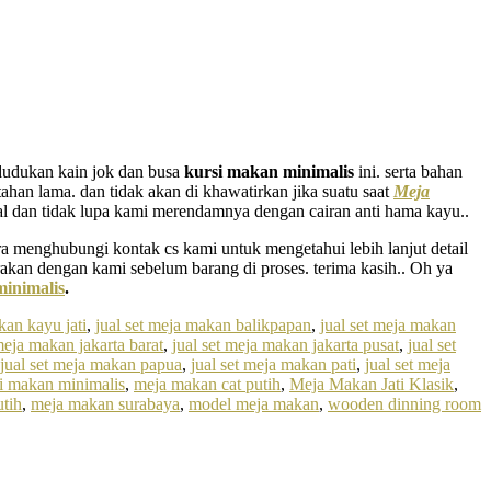
 dudukan kain jok dan busa
kursi makan minimalis
ini. serta bahan
ahan lama. dan tidak akan di khawatirkan jika suatu saat
Meja
l dan tidak lupa kami merendamnya dengan cairan anti hama kayu..
a menghubungi kontak cs kami untuk mengetahui lebih lanjut detail
arakan dengan kami sebelum barang di proses. terima kasih.. Oh ya
minimalis
.
kan kayu jati
,
jual set meja makan balikpapan
,
jual set meja makan
meja makan jakarta barat
,
jual set meja makan jakarta pusat
,
jual set
jual set meja makan papua
,
jual set meja makan pati
,
jual set meja
i makan minimalis
,
meja makan cat putih
,
Meja Makan Jati Klasik
,
tih
,
meja makan surabaya
,
model meja makan
,
wooden dinning room