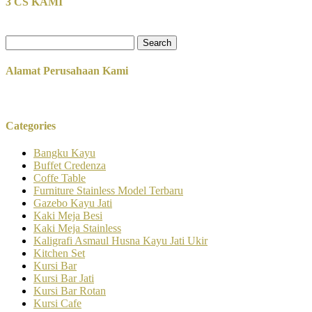
3 CS KAMI
Search
for:
Alamat Perusahaan Kami
Categories
Bangku Kayu
Buffet Credenza
Coffe Table
Furniture Stainless Model Terbaru
Gazebo Kayu Jati
Kaki Meja Besi
Kaki Meja Stainless
Kaligrafi Asmaul Husna Kayu Jati Ukir
Kitchen Set
Kursi Bar
Kursi Bar Jati
Kursi Bar Rotan
Kursi Cafe