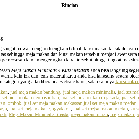
Rincian
ng
ng sangat mewah dengan dilengkapi 6 buah kursi makan klasik dengan
tas sehingga meja makan dan kursi makan tersebut menjadi awet serta t
m pemrosesan kami mengeringkan kayu tersebut hingga tingkat maksima
emesan
Meja Makan Minimalis 4 Kursi
Modern
anda bisa langsung seger
 warna kain jok dan jenis material kayu anda bisa langsung segera bic
m kategori yang ada diberanda website kami, salah satunya
kursi sofa 
akan
,
jual meja makan bandung
,
jual meja makan minimalis
,
jual set ma
l set meja makan denpasar bali
,
jual set meja makan di jakarta
,
jual set 
akan lombok
,
jual set meja makan makassar
,
jual set meja makan medan
,
baya
,
jual set meja makan yogyakarta
,
jual set mejsa makan medan
,
kurs
rah
,
Meja Makan Minimalis Shasta
,
meja makan murah
,
meja makan pu