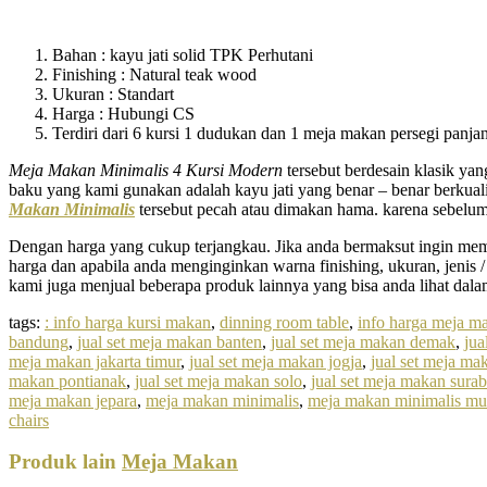
Bahan : kayu jati solid TPK Perhutani
Finishing : Natural teak wood
Ukuran : Standart
Harga : Hubungi CS
Terdiri dari 6 kursi 1 dudukan dan 1 meja makan persegi panja
Meja Makan Minimalis 4 Kursi
Modern
tersebut berdesain klasik ya
baku yang kami gunakan adalah kayu jati yang benar – benar berkuali
Makan Minimalis
tersebut pecah atau dimakan hama. karena sebelu
Dengan harga yang cukup terjangkau. Jika anda bermaksut ingin m
harga dan apabila anda menginginkan warna finishing, ukuran, jenis /
kami juga menjual beberapa produk lainnya yang bisa anda lihat dala
tags:
: info harga kursi makan
,
dinning room table
,
info harga meja m
bandung
,
jual set meja makan banten
,
jual set meja makan demak
,
jua
meja makan jakarta timur
,
jual set meja makan jogja
,
jual set meja m
makan pontianak
,
jual set meja makan solo
,
jual set meja makan sura
meja makan jepara
,
meja makan minimalis
,
meja makan minimalis mu
chairs
Produk lain
Meja Makan