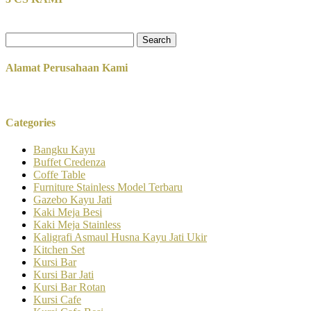
Search
for:
Alamat Perusahaan Kami
Categories
Bangku Kayu
Buffet Credenza
Coffe Table
Furniture Stainless Model Terbaru
Gazebo Kayu Jati
Kaki Meja Besi
Kaki Meja Stainless
Kaligrafi Asmaul Husna Kayu Jati Ukir
Kitchen Set
Kursi Bar
Kursi Bar Jati
Kursi Bar Rotan
Kursi Cafe