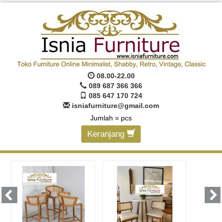
08.00-22.00
089 687 366 366
085 647 170 724
isniafurniture@gmail.com
Jumlah =
pcs
Keranjang