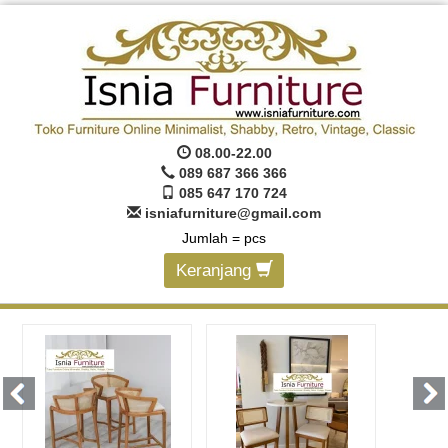
08.00-22.00
089 687 366 366
085 647 170 724
isniafurniture@gmail.com
Jumlah =
pcs
Keranjang