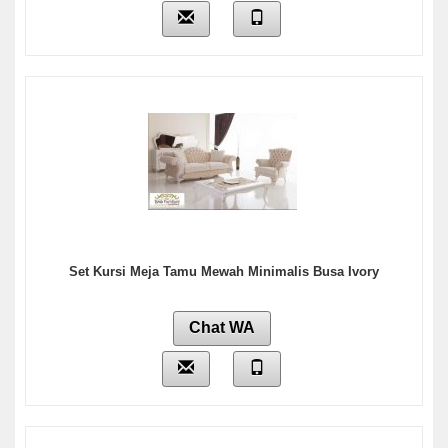
Set Kursi Meja Tamu Mewah Minimalis Busa Ivory
Chat WA