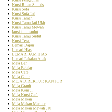
Kursi Pengadilan
Kursi Rotan Sintetis
Kursi Sofa
Kursi Sofa Jati
Kursi Taman
Kursi Tamu Jati Ukir
Kursi Tamu Mewah
kursi tamu sudut
Kursi Tamu Sudut
Kursi Teras
Lemari Dapur
Lemari Hias
LEMARI JAM HIAS
Lemari Pakaian Anak
Meja Bar
Meja Belajar
Meja Cafe
Meja Catur
MEJA DIREKTUR KANTOR
Meja Granit
Meja Konsul
Meja Kursi Cafe
Meja Makan
Meja Makan Marmer
Meja Makan Mewah Jati