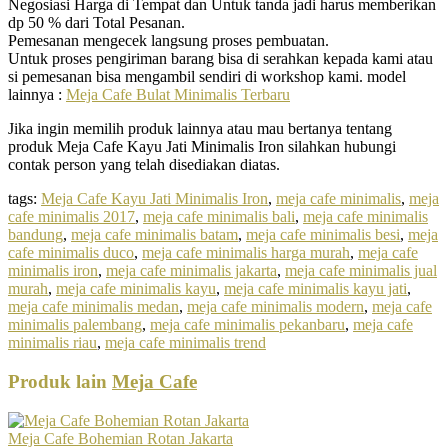
Negosiasi Harga di Tempat dan Untuk tanda jadi harus memberikan
dp 50 % dari Total Pesanan.
Pemesanan mengecek langsung proses pembuatan.
Untuk proses pengiriman barang bisa di serahkan kepada kami atau
si pemesanan bisa mengambil sendiri di workshop kami. model
lainnya :
Meja Cafe Bulat Minimalis Terbaru
Jika ingin memilih produk lainnya atau mau bertanya tentang
produk Meja Cafe Kayu Jati Minimalis Iron silahkan hubungi
contak person yang telah disediakan diatas.
tags:
Meja Cafe Kayu Jati Minimalis Iron
,
meja cafe minimalis
,
meja
cafe minimalis 2017
,
meja cafe minimalis bali
,
meja cafe minimalis
bandung
,
meja cafe minimalis batam
,
meja cafe minimalis besi
,
meja
cafe minimalis duco
,
meja cafe minimalis harga murah
,
meja cafe
minimalis iron
,
meja cafe minimalis jakarta
,
meja cafe minimalis jual
murah
,
meja cafe minimalis kayu
,
meja cafe minimalis kayu jati
,
meja cafe minimalis medan
,
meja cafe minimalis modern
,
meja cafe
minimalis palembang
,
meja cafe minimalis pekanbaru
,
meja cafe
minimalis riau
,
meja cafe minimalis trend
Produk lain
Meja Cafe
Meja Cafe Bohemian Rotan Jakarta