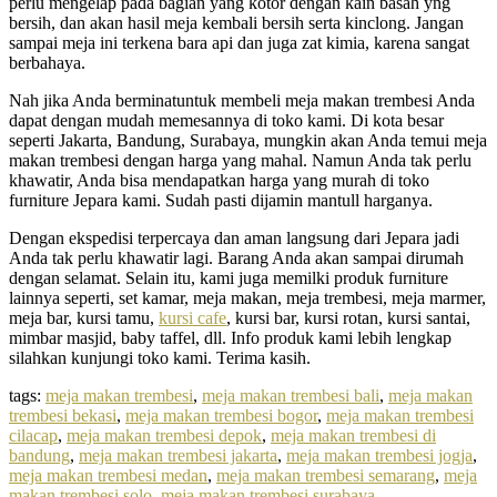
perlu mengelap pada bagian yang kotor dengan kain basah yng
bersih, dan akan hasil meja kembali bersih serta kinclong. Jangan
sampai meja ini terkena bara api dan juga zat kimia, karena sangat
berbahaya.
Nah jika Anda berminatuntuk membeli meja makan trembesi Anda
dapat dengan mudah memesannya di toko kami. Di kota besar
seperti Jakarta, Bandung, Surabaya, mungkin akan Anda temui meja
makan trembesi dengan harga yang mahal. Namun Anda tak perlu
khawatir, Anda bisa mendapatkan harga yang murah di toko
furniture Jepara kami. Sudah pasti dijamin mantull harganya.
Dengan ekspedisi terpercaya dan aman langsung dari Jepara jadi
Anda tak perlu khawatir lagi. Barang Anda akan sampai dirumah
dengan selamat. Selain itu, kami juga memilki produk furniture
lainnya seperti, set kamar, meja makan, meja trembesi, meja marmer,
meja bar, kursi tamu,
kursi cafe
, kursi bar, kursi rotan, kursi santai,
mimbar masjid, baby taffel, dll. Info produk kami lebih lengkap
silahkan kunjungi toko kami. Terima kasih.
tags:
meja makan trembesi
,
meja makan trembesi bali
,
meja makan
trembesi bekasi
,
meja makan trembesi bogor
,
meja makan trembesi
cilacap
,
meja makan trembesi depok
,
meja makan trembesi di
bandung
,
meja makan trembesi jakarta
,
meja makan trembesi jogja
,
meja makan trembesi medan
,
meja makan trembesi semarang
,
meja
makan trembesi solo
,
meja makan trembesi surabaya