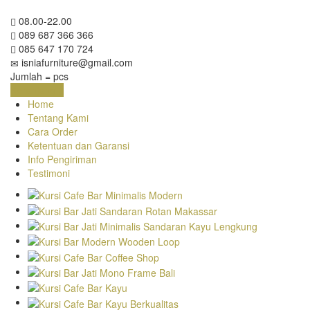
08.00-22.00
089 687 366 366
085 647 170 724
isniafurniture@gmail.com
Jumlah =
pcs
Keranjang
Home
Tentang Kami
Cara Order
Ketentuan dan Garansi
Info Pengiriman
Testimoni