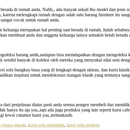
 berada di rumah anda, Nahh,, ada banyak sekali lho model dan jenis s
, karena melengkapi rumah dengan salah satu barang furniture itu san
 sangat cocok untuk rumah anda.
n keluarga merupakan hal penting saat berada di rumah, itulah sebabn
akan membuat anda dan anggota keluarga lainya semakin betah berada 
goleksi barang antik,andapun bisa memdapatkan dengan mengoleksi kur
lasik sendiri banyak di koleksi oleh mereka yang menyukai nilai seni de
rsi sofa bungkus busa yang di lengkapi dengan ukiran, dan kursi klasi
jadikan inspirasi untuk mendokorasi ruangan klasik yang tentunya sang
dari penjelasan diatas pasti anda semua pengen membeli dan memiliki 
ak hanya itu aja yaa,,tapi ada juga produksi yang lain seperti kursi caf
ngi lewat cutumor kami yaa,,terimakasih.
 jepara murah
,
kursi sofa minimalis
,
kursi sofa modern