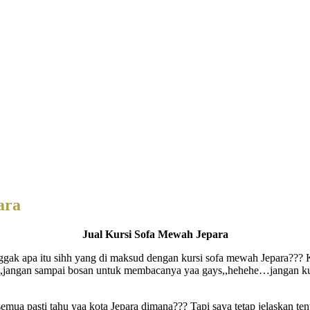
ara
Jual Kursi Sofa Mewah Jepara
k apa itu sihh yang di maksud dengan kursi sofa mewah Jepara??? Ka
,jangan sampai bosan untuk membacanya yaa gays,,hehehe…jangan kuwati
mua pasti tahu yaa kota Jepara dimana??? Tapi saya tetap jelaskan tent