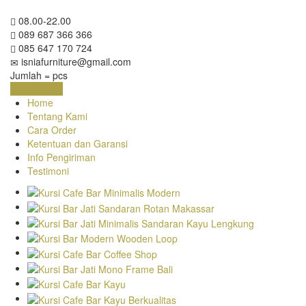
08.00-22.00
089 687 366 366
085 647 170 724
isniafurniture@gmail.com
Jumlah =
pcs
Keranjang
Home
Tentang Kami
Cara Order
Ketentuan dan Garansi
Info Pengiriman
Testimoni