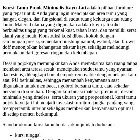
Kursi Tamu Pojok Minimalis Kayu Jati
adalah pilihan furniture
yang tepat untuk Anda yang ingin menciptakan area tamu yang
hangat, elegan, dan fungsional di sudut ruang keluarga atau ruang
tamu. Material utama yang digunakan adalah kayu jati solid
berkualitas tinggi yang terkenal kuat, tahan lama, dan memiliki serat
alami yang indah. Konstruksi kursi dibuat kokoh dengan
sambungan presisi, sementara finishing natural, walnut, atau brown
doff menonjolkan kehangatan tekstur kayu sekaligus melindungi
permukaan dari goresan ringan dan kelembapan.
Desain pojoknya memungkinkan Anda memaksimalkan ruang tanpa
membuat area terasa sesak, menciptakan sudut tamu yang nyaman
dan estetis, dilengkapi bantal empuk removable dengan pelapis kain
atau PU berkualitas, sehingga menambah kenyamanan saat
digunakan untuk membaca, ngobrol bersama tamu, atau sekadar
bersantai di sore hari. Dengan kombinasi material premium, desain
minimalis yang timeless, serta ukuran yang proporsional, kursi tamu
pojok kayu jati ini menjadi investasi furniture jangka panjang yang
mempercantik interior sekaligus memberikan kenyamanan optimal
di setiap momen berkumpul.
Standar ukuran kursi tamu berdasarkan jumlah dudukan :
kursi tunggal