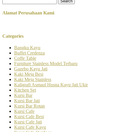
Search
for:
Alamat Perusahaan Kami
Categories
Bangku Kayu
Buffet Credenza
Coffe Table
Furniture Stainless Model Terbaru
Gazebo Kayu Jati
Kaki Meja Besi
Kaki Meja Stainless
Kaligrafi Asmaul Husna Kayu Jati Ukir
Kitchen Set
Kursi Bar
Kursi Bar Jati
Kursi Bar Rotan
Kursi Cafe
Kursi Cafe Besi
Kursi Cafe Jati
Kursi Cafe Kayu