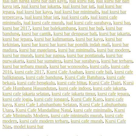
jual dan harga kursi bar dari kayu
,
jual kursi bar
,
jual kursi bar dari
kayu jati
,
jual kursi bar jakarta
,
jual kursi bar jati
,
jual kursi bar
jepara
,
jual kursi bar kayu
,
jual kursi bar minimalis
,
jual kursi bar
terpercaya
,
jual kursi bhar jati
,
jual kursi cafe
,
jual kursi cafe
minimalis
,
jual kursi cafe murah
,
jual kursi cafe surabaya
,
kursi bar
,
kursi bar 2017
,
kursi bar balekambang
,
kursi bar bali
,
kursi bar
bandung
,
kursi bar cantik
,
kursi bar denpasar bali
,
kursi bar jakarta
,
kursi bar jepara
,
kursi bar kalimantan
,
kursi bar kayu
,
kursi bar
kekinian
,
kursi bar kursi bar kursi bar pondik indah mall
,
kursi bar
madura
,
kursi bar magelang
,
kursi bar minimalis
,
kursi bar modern
,
kursi bar murah
,
kursi bar papua
,
kursi bar pontianak
,
kursi bar
purwakarta
,
kursi bar sumatera
,
kursi bar surabaya
,
kursi bar terbaru
,
kursi bar terbaru murah
,
kursi bar wonosobo
,
kursi cafe
,
kursi cafe
2016
,
kursi cafe 2017
,
Kursi Cafe Asahan
,
kursi cafe bali
,
kursi cafe
balikpapan
,
kursi cafe bandung
,
Kursi Cafe Batubara
,
kursi cafe
bekasi
,
kursi cafe bengkulu
,
kursi cafe blitar
,
Kursi Cafe Dairi
,
Kursi
Cafe Humbang Hasundutan
,
kursi cafe indoor
,
kursi cafe jakarta
,
kursi cafe jakarta selatan
,
kursi cafe jakarta timur
,
kursi cafe jepara
,
kursi cafe jogja
,
kursi cafe jonggol
,
Kursi Cafe Karo
,
kursi cafe
kayu
,
Kursi Cafe Labuhanbatu Selatan
,
Kursi Cafe Labuhanbatu
Utara
,
Kursi Cafe Mandailing Natal
,
kursi cafe minimalis
,
Kursi
Cafe Minimalis Modern
,
kursi cafe minimalis murah
,
kursi cafe
modern
,
kursi cafe modern terbaru
,
kursi cafe murah
,
Kursi Cafe
Nias
,
model kursi bar