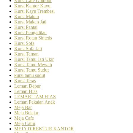
Kursi Cafe Outdoor
Kursi Kantor Kayu
Kursi Kayu Trembesi
Kursi Makan
Kursi Makan Jati
Kursi Pantai
Kursi Pengadilan
Kursi Rotan Sintetis
Kursi Sofa
Kursi Sofa Jati
Kursi Taman
Kursi Tamu Jati Ukir
Kursi Tamu Mewah
Kursi Tamu Sudut
kursi tamu sudut
Kursi Teras
Lemari Dapur
Lemari Hias
LEMARI JAM HIAS
Lemari Pakaian Anak
Meja Bar
Meja Belajar
Meja Cafe
Meja Catur
MEJA DIREKTUR KANTOR