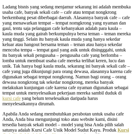
Ladang bisnis yang sedang menjamur sekarang ini adalah membuka
usaha cafe, banyak sekali cafe – cafe atau tempat nongkrong
berkembang pesat diberbagai daerah. Alasannya banyak cafe – cafe
yang menawarkan tempat – tempat nomgkrong yang nyaman dan
gaul, tentu saja pelanggan cafe kebanyakan adalah para kaula –
kaula muda yang gairah berkumpulnya bersa teman – teman mereka
yang tinggi. Selain itu banyak kaula muda yang hanya sekedar
keluar atau hangout bersama teman – teman atau hanya sekedar
mencoba tempa – tempat gaul yang asik untuk disingggahi, untuk
itu banyak sekali pengusaha – pengusaha cafe yang berlomba –
lomba untuk membuat usaha cafe mereka terlihat keren, lucu dan
unik. Tak hanya bagi kaula muda, sekarang ini banyak sekali cafe –
cafe yang juga dikunjungi para orang dewasa, alasannya karena cafe
digunakan sebagai tempat nongkrong. Namun bagi orang – orang
dewasa nongkrong tak sekedar nongkrong, mereka banyak
melakukan kunjungan cafe karena cafe nyaman digunakan sebagai
tempat untuk menyelesaikan pekerjaan mereka sambil duduk di
kursi cafe
yang belum terselesaikan daripada harus
menyelesaikannya dirumah.
Apabila Anda sedang membutuhkan perabotan untuk usaha cafe
Anda, Anda bisa mengunjungi toko atau website kami, disini
tersedia banyak sekali model – model yang bisa Anda pilih salah
satunya adalah Kursi Cafe Unik Model Sudut Kayu. Produk
Kursi