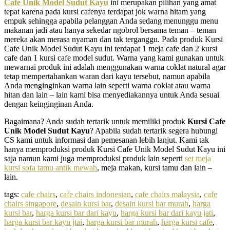
Cafe Unik Model Sudut Kayu
ini merupakan pilihan yang amat
tepat karena pada kursi cafenya terdapat jok warna hitam yang
empuk sehingga apabila pelanggan Anda sedang menunggu menu
makanan jadi atau hanya sekedar ngobrol bersama teman – teman
mereka akan merasa nyaman dan tak terganggu. Pada produk Kursi
Cafe Unik Model Sudut Kayu ini terdapat 1 meja cafe dan 2 kursi
cafe dan 1 kursi cafe model sudut. Warna yang kami gunakan untuk
mewarnai produk ini adalah menggunakan warna coklat natural agar
tetap mempertahankan waran dari kayu tersebut, namun apabila
Anda menginginkan warna lain seperti warna coklat atau warna
hitan dan lain – lain kami bisa menyediakannya untuk Anda sesuai
dengan keinginginan Anda.
Bagaimana? Anda sudah tertarik untuk memiliki produk
Kursi Cafe
Unik Model Sudut Kayu
? Apabila sudah tertarik segera hubungi
CS kami untuk informasi dan pemesanan lebih lanjut. Kami tak
hanya memproduksi produk Kursi Cafe Unik Model Sudut Kayu ini
saja namun kami juga memproduksi produk lain seperti
set meja
kursi sofa tamu antik mewah
, meja makan, kursi tamu dan lain –
lain.
tags:
cafe chairs
,
cafe chairs indonesian
,
cafe chairs malaysia
,
cafe
chairs singapore
,
desain kursi bar
,
desain kursi bar murah
,
harga
kursi bar
,
harga kursi bar dari kayu
,
harga kursi bar dari kayu jati
,
harga kursi bar kayu jtai
,
harga kursi bar murah
,
harga kursi cafe
,