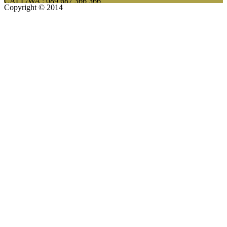
CALL/WA : 089 687 366 366
Copyright © 2014
FURNITURE BAR & CAFE MINIMALIS MODERN
TERLENGKAP | HARGA MURAH BAHAN KAYU JATI
CALL/WA : 089 687 366 366
CALL/WA : 089 687 366 366